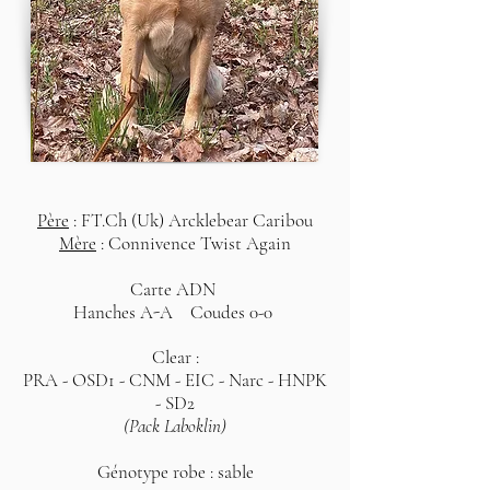
Père
: FT.Ch (Uk) Arcklebear Caribou
Mère
: Connivence Twist Again
Carte ADN
Hanches A-A Coudes 0-0
Clear :
PRA - OSD1 - CNM - EIC - Narc - HNPK
- SD2
(Pack Laboklin)
Génotype robe : sable