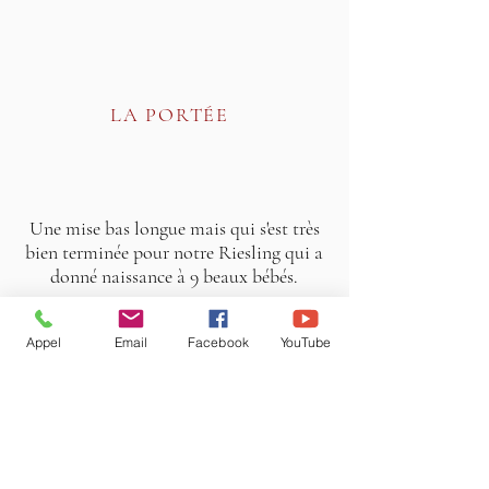
LA PORTÉE
Une mise bas longue mais qui s'est très
bien terminée pour notre Riesling qui a
donné naissance à 9 beaux bébés.
Tous les chiots ainsi que maman se
Appel
Email
Facebook
YouTube
portent très bien.
Riesling avait déjà retrouvé sa forme
olympique le lendemain de la mise bas.
C'est une maman incroyable et très
maternelle.