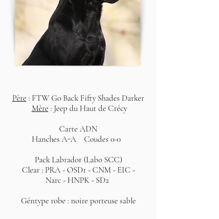
Père
: FTW Go Back Fifty Shades Darker
Mère
: Jeep du Haut de Crécy
Carte ADN
Hanches A-A Coudes 0-0
Pack Labrador (Labo SCC)
Clear : PRA - OSD1 - CNM - EIC -
Narc - HNPK -
SD2
Géntype robe : noire porteuse sable