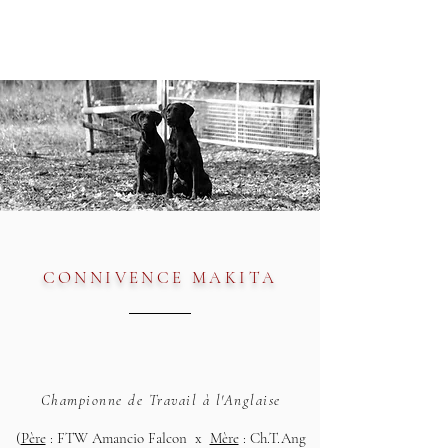
CONNIVENCE MAKITA
Championne de Travail à l'Anglaise
(
Père
: FTW Amancio Falcon x
Mère
: Ch.T.Ang