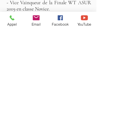
- Vice Vainqueur de la Finale WT ASUR
2019 en classe Novice.
Saison FT 2019 à l'Anglaise (2 sorties)
:
Appel
Email
Facebook
YouTube
- Field Trial Lorraine 1er Exc CACT.
- Field Trial Origne 3ème Exc.
En 2 sorties, elle se qualifie pour la Coupe
de France à l'Anglaise 2019.
-
PEDIGREE
-
ALBUM PHOTOS DE KITA